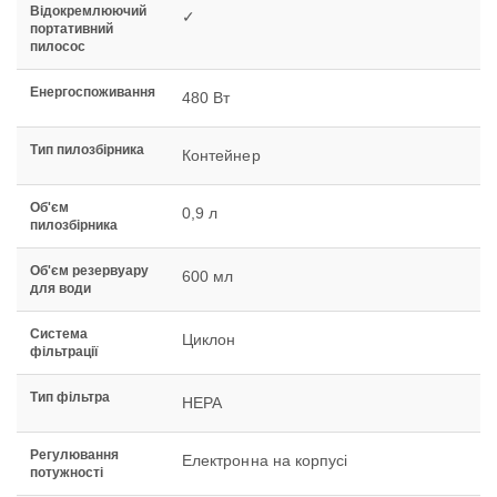
Відокремлюючий
✓
портативний
пилосос
Енергоспоживання
480 Вт
Тип пилозбірника
Контейнер
Об'єм
0,9 л
пилозбірника
Об'єм резервуару
600 мл
для води
Система
Циклон
фільтрації
Тип фільтра
HEPA
Регулювання
Електронна на корпусі
потужності