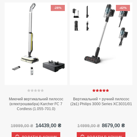
-28%
-42%
0
out of 5
5.00
out of 5
Миючий вертикальний пилосос
Вертикальний + ручний пилосос
c
(електрошвабра) Karcher FC 7
(2в1) Philips 3000 Series XC3031/01
Cordless (1.055-701.0)
а
оточна
Оригінальна
Поточна
Оригінальна
Пото
14439,00
₴
8679,00
₴
19999,00
₴
14999,00
₴
іна:
ціна:
ціна:
ціна:
ціна:
6679,00 ₴.
19999,00 ₴.
14439,00 ₴.
14999,00 ₴.
8679,