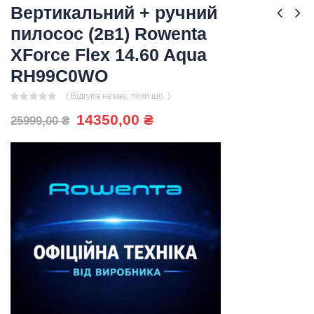
Вертикальний + ручний
пилосос (2в1) Rowenta
XForce Flex 14.60 Aqua
RH99C0WO
( Відгуків немає, поки що. )
0
out of 5
Оригінальна
Поточна
14350,00
₴
25999,00
₴
ціна:
ціна:
25999,00 ₴.
14350,00 ₴.