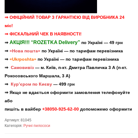
⇒ ОФІЦІЙНИЙ ТОВАР З ГАРАНТІЄЮ ВІД ВИРОБНИКА 24
міс!
⇒ ФІСКАЛЬНИЙ ЧЕК В НАЯВНОСТІ!
АКЦІЯ!!! “ROZETKA Delivery”
⇒
по Україні — 49 грн
⇒
«Нова пошта»
по Україні — по тарифам перевізника
⇒
«Ukrposhta»
по Україні — по тарифам перевізника
⇒
Самовивіз
— м. Київ, п-кт. Дмитра Павличка 3 А (п-кт.
Рокосовського Маршала, 3 А)
⇒
Кур’єром по Києву
— 499 грн
⇒ Якщо не вдається оформити замовлення телефонуйте
або
пишіть в вайбер
+38050-925-62-00
допоможемо оформити
Артикул:
81045
Категорія:
Ручні пилососи