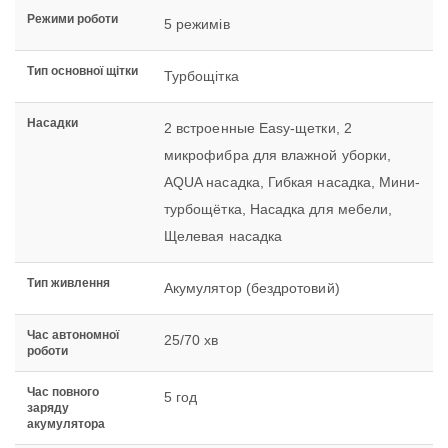
Режими роботи
5 режимів
Тип основної щітки
Турбощітка
Насадки
2 встроенные Easy-щетки, 2
микрофибра для влажной уборки,
AQUA насадка, Гибкая насадка, Мини-
турбощётка, Насадка для мебели,
Щелевая насадка
Тип живлення
Акумулятор (бездротовий)
Час автономної
25/70 хв
роботи
Час повного
5 год
заряду
акумулятора