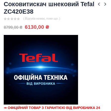
Соковитискач шнековий Tefal
ZC420E38
( Відгуків немає, поки що. )
0
out of 5
Оригінальна
Поточна
6130,00
₴
8799,00
₴
ціна:
ціна:
8799,00 ₴.
6130,00 ₴.
⇒ ОФІЦІЙНИЙ ТОВАР З ГАРАНТІЄЮ ВІД ВИРОБНИКА 24