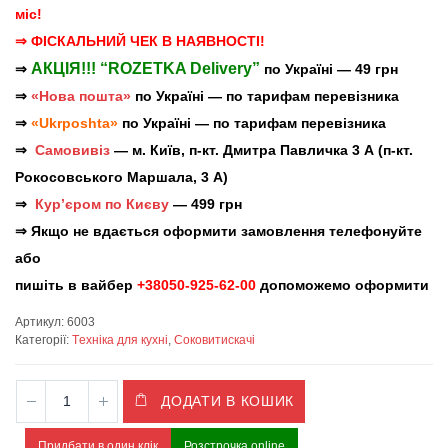
міс!
⇒ ФІСКАЛЬНИЙ ЧЕК В НАЯВНОСТІ!
АКЦІЯ!!! “ROZETKA Delivery”
⇒
по Україні — 49 грн
⇒
«Нова пошта»
по Україні — по тарифам перевізника
⇒
«Ukrposhta»
по Україні — по тарифам перевізника
⇒
Самовивіз
— м. Київ, п-кт. Дмитра Павличка 3 А (п-кт.
Рокосовського Маршала, 3 А)
⇒
Кур’єром по Києву
— 499 грн
⇒ Якщо не вдається оформити замовлення телефонуйте
або
пишіть в вайбер
+38050-925-62-00
допоможемо оформити
Артикул:
6003
Категорії:
Tехніка для кухні
,
Соковитискачі
ДОДАТИ В КОШИК
Придбати в один клік
Розстрочка online