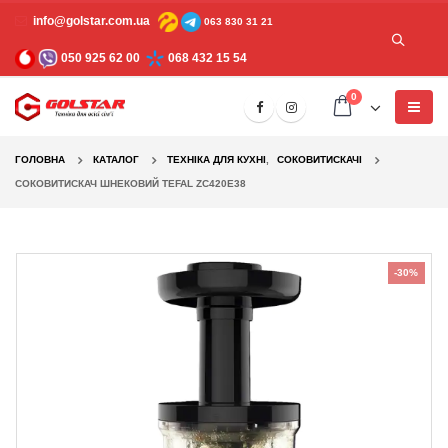
info@golstar.com.ua
063 830 31 21
050 925 62 00
068 432 15 54
0
ГОЛОВНА
КАТАЛОГ
TЕХНІКА ДЛЯ КУХНІ
,
СОКОВИТИСКАЧІ
СОКОВИТИСКАЧ ШНЕКОВИЙ TEFAL ZC420E38
-30%