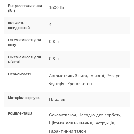
Енергоспоживання
1500 Вт
(Вт)
Кількість
4
швидкостей
Об'єм ємності для
0,8 л
соку
Об'єм ємності для
0,8 л
м'якоті
Особливості
Автоматичний викид м'якоті, Реверс,
Функція "Крапля-стоп"
Матеріал корпуса
Пластик
Комплектація
Соковитискач, Насадка для сорбету,
Щіточка для чищення, Інструкція,
Гарантійний талон