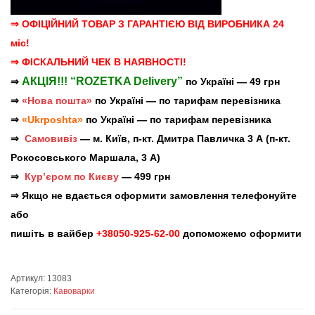
⇒ ОФІЦІЙНИЙ ТОВАР З ГАРАНТІЄЮ ВІД ВИРОБНИКА 24
міс!
⇒ ФІСКАЛЬНИЙ ЧЕК В НАЯВНОСТІ!
АКЦІЯ!!! “ROZETKA Delivery”
⇒
по Україні — 49 грн
⇒
«Нова пошта»
по Україні — по тарифам перевізника
⇒
«Ukrposhta»
по Україні — по тарифам перевізника
⇒
Самовивіз
— м. Київ, п-кт. Дмитра Павличка 3 А (п-кт.
Рокосовського Маршала, 3 А)
⇒
Кур’єром по Києву
— 499 грн
⇒ Якщо не вдається оформити замовлення телефонуйте
або
пишіть в вайбер
+38050-925-62-00
допоможемо оформити
Артикул:
13083
Категорія:
Кавоварки