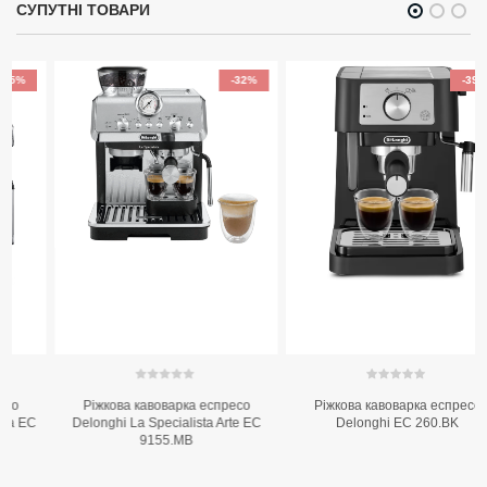
СУПУТНІ ТОВАРИ
-32%
-39%
0
out of 5
0
out of 5
Ріжкова кавоварка еспресо
Ріжкова кавоварка еспресо
Delonghi La Specialista Arte EC
Delonghi EC 260.BK
9155.MB