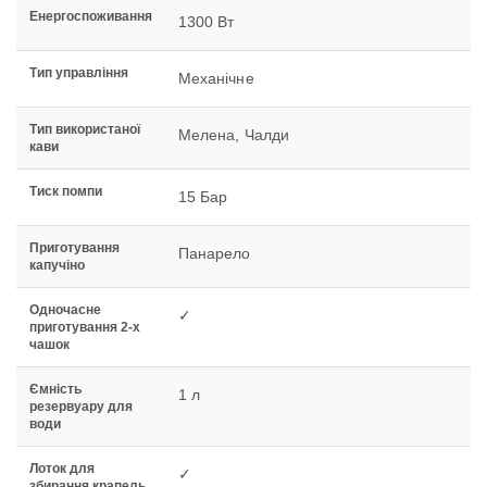
Енергоспоживання
1300 Вт
Тип управління
Механічне
Тип використаної
Мелена, Чалди
кави
Тиск помпи
15 Бар
Приготування
Панарело
капучіно
Одночасне
✓
приготування 2-х
чашок
Ємність
1 л
резервуару для
води
Лоток для
✓
збирання крапель