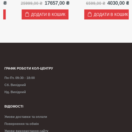
а
оточна
Оригінальна
Поточна
Оригінальна
Пото
17657,00
₴
4030,00
₴
25999,00
₴
6599,00
₴
іна:
ціна:
ціна:
ціна:
ціна:
9269,00 ₴.
25999,00 ₴.
17657,00 ₴.
6599,00 ₴.
4030,
ДОДАТИ В КОШИК
ДОДАТИ В КОШИК
ГРАФІК РОБОТИ КОЛ-ЦЕНТРУ
Пн-Пт. 09:30 - 18:00
Сб. Вихідний
Нд. Вихідний
ВІДОМОСТІ
Умови доставки та оплати
Повернення та обмін
Умови використання сайту