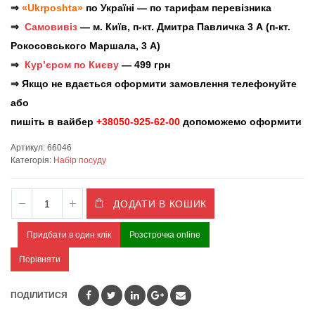
⇒
«Ukrposhta»
по Україні — по тарифам перевізника
⇒
Самовивіз
— м. Київ, п-кт. Дмитра Павличка 3 А (п-кт.
Рокосовського Маршала, 3 А)
⇒
Кур’єром по Києву
— 499 грн
⇒ Якщо не вдається оформити замовлення телефонуйте
або
пишіть в вайбер
+38050-925-62-00
допоможемо оформити
Артикул:
66046
Категорія:
Набір посуду
ДОДАТИ В КОШИК
Придбати в один клік
Розстрочка online
Порівняти
ПОДІЛИТИСЯ