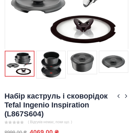
Набір каструль і сковорідок
Tefal Ingenio Inspiration
(L867S604)
( Відгуків немає, поки що. )
0
out of 5
Оригінальна
Поточна
4069,00
₴
8999,00
₴