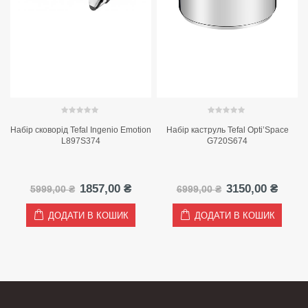
0
out of 5
0
out of 5
Набір сковорід Tefal Ingenio Emotion
Набір каструль Tefal Opti’Space
L897S374
G720S674
на
оточна
Оригінальна
Поточна
Оригінальна
Пото
1857,00
₴
3150,00
₴
5999,00
₴
6999,00
₴
на:
ціна:
ціна:
ціна:
ціна:
07,00 ₴.
5999,00 ₴.
1857,00 ₴.
6999,00 ₴.
3150,
ДОДАТИ В КОШИК
ДОДАТИ В КОШИК