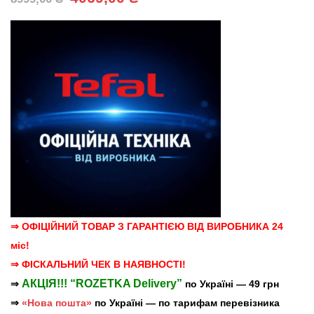
ціна:
ціна:
8999,00 ₴.
4069,00 ₴.
⇒ ОФІЦІЙНИЙ ТОВАР З ГАРАНТІЄЮ ВІД ВИРОБНИКА 24
міс!
⇒ ФІСКАЛЬНИЙ ЧЕК В НАЯВНОСТІ!
АКЦІЯ!!! “ROZETKA Delivery”
⇒
по Україні — 49 грн
⇒
«Нова пошта»
по Україні — по тарифам перевізника