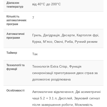
Діапазон
від 40°С до 200°С
температур
Кількість
7
автоматичних
програм
Автоматичні
Гриль, Дегідрація, Десерти, Картопля фрі,
програми
Курка, М'ясо, Овочі, Риба, Ручний режим
Таймер
Так
Технології та
Технологія Extra Crisp, Функція
функції
синхронізації приготування двох страв за
допомогою розділювача
Особливості
Автоматичне відключення, Дві асиметричні
чаші 5.2 + 3.1 л, Дисплей, Звуковий сигнал
після завершення роботи, Можливість