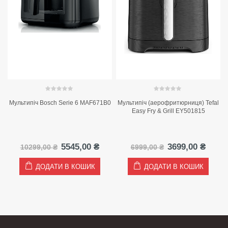
0
out of 5
0
out of 5
l
Мультипіч Bosch Serie 6 MAF671B0
Мультипіч (аерофритюрниця) Tefal
Easy Fry & Grill EY501815
а
точна
Оригінальна
Поточна
Оригінальна
Пото
5545,00
₴
3699,00
₴
10299,00
₴
6999,00
₴
на:
ціна:
ціна:
ціна:
ціна:
77,00 ₴.
10299,00 ₴.
5545,00 ₴.
6999,00 ₴.
3699,
ДОДАТИ В КОШИК
ДОДАТИ В КОШИК