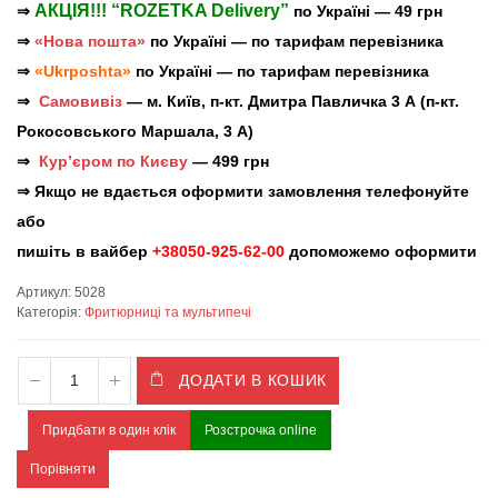
АКЦІЯ!!! “ROZETKA Delivery”
⇒
по Україні — 49 грн
⇒
«Нова пошта»
по Україні — по тарифам перевізника
⇒
«Ukrposhta»
по Україні — по тарифам перевізника
⇒
Самовивіз
— м. Київ, п-кт. Дмитра Павличка 3 А (п-кт.
Рокосовського Маршала, 3 А)
⇒
Кур’єром по Києву
— 499 грн
⇒ Якщо не вдається оформити замовлення телефонуйте
або
пишіть в вайбер
+38050-925-62-00
допоможемо оформити
Артикул:
5028
Категорія:
Фритюрниці та мультипечі
ДОДАТИ В КОШИК
Придбати в один клік
Розстрочка online
Порівняти