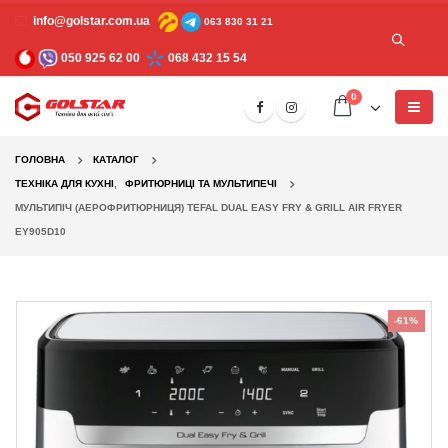
info@golstar.com.ua
063 830 31 21
050 925 62 00
068 432 15 54
0
ГОЛОВНА
КАТАЛОГ
TЕХНІКА ДЛЯ КУХНІ
,
ФРИТЮРНИЦІ ТА МУЛЬТИПЕЧІ
МУЛЬТИПІЧ (АЕРОФРИТЮРНИЦЯ) TEFAL DUAL EASY FRY & GRILL AIR FRYER
EY905D10
-61%