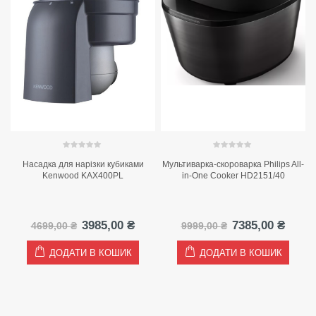
0
out of 5
0
out of 5
Насадка для нарізки кубиками
Мультиварка-скороварка Philips All-
Kenwood KAX400PL
in-One Cooker HD2151/40
а
точна
Оригінальна
Поточна
Оригінальна
Пото
3985,00
₴
7385,00
₴
4699,00
₴
9999,00
₴
на:
ціна:
ціна:
ціна:
ціна:
47,00 ₴.
4699,00 ₴.
3985,00 ₴.
9999,00 ₴.
7385,
ДОДАТИ В КОШИК
ДОДАТИ В КОШИК