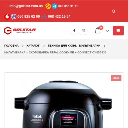
info@golstar.com.ua
063 830 31 21
050 925 62 00
068 432 15 54
0
ГОЛОВНА
КАТАЛОГ
TЕХНІКА ДЛЯ КУХНІ
,
МУЛЬТИВАРКИ
МУЛЬТИВАРКА – CКОРОВАРКА TEFAL COOK4ME + CONNECT CY855830
-36%