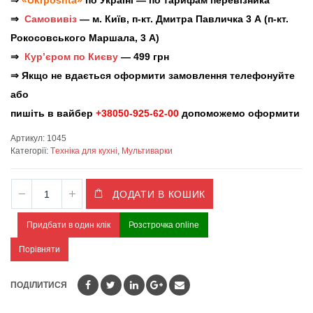
⇒
Самовивіз
— м. Київ, п-кт. Дмитра Павличка 3 А (п-кт.
Рокосовського Маршала, 3 А)
⇒
Кур’єром по Києву
— 499 грн
⇒ Якщо не вдається оформити замовлення телефонуйте
або
пишіть в вайбер
+38050-925-62-00
допоможемо оформити
Артикул:
1045
Категорії:
Tехніка для кухні
,
Мультиварки
ДОДАТИ В КОШИК
Придбати в один клік
Розстрочка online
Порівняти
ПОДІЛИТИСЯ