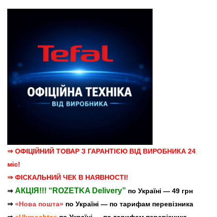
ціна:
ціна:
13699,00 ₴.
8730,00 ₴.
⇒ ОФІЦІЙНИЙ ТОВАР З ГАРАНТІЄЮ ВІД ВИРОБНИКА 24
міс!
⇒ ФІСКАЛЬНИЙ ЧЕК В НАЯВНОСТІ!
АКЦІЯ!!! “ROZETKA Delivery”
⇒
по Україні — 49 грн
⇒
«Нова пошта»
по Україні — по тарифам перевізника
⇒
«Ukrposhta»
по Україні — по тарифам перевізника