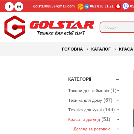
golstar0803@gmail.com
063 830 31 21
05
ГОЛОВНА
КАТАЛОГ
КРАСА
КАТЕГОРІЇ
(1)
Товари для геймерів
(67)
Техніка для дому
(149)
Tехніка для кухні
(51)
Краса та догляд
Догляд за ротовою